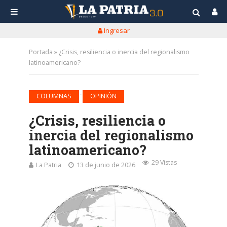
Ingresar
Portada
»
¿Crisis, resiliencia o inercia del regionalismo
latinoamericano?
•
COLUMNAS
OPINIÓN
¿Crisis, resiliencia o
inercia del regionalismo
latinoamericano?
29 Vistas
La Patria
13 de junio de 2026