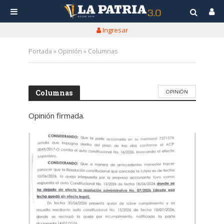
Ingresar
Portada
»
Opinión
»
Columnas
OPINIÓN
Columnas
Opinión firmada.