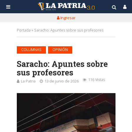
Ingresar
Portada
»
Saracho: Apuntes sobre sus profesores
•
COLUMNAS
OPINIÓN
Saracho: Apuntes sobre
sus profesores
116 Vistas
La Patria
13 de junio de 2026