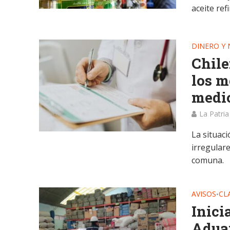
aceite ref
DINERO Y
Chile
los m
medi
La Patria
La situaci
irregulare
comuna.
AVISOS
CL
•
Inici
Adua