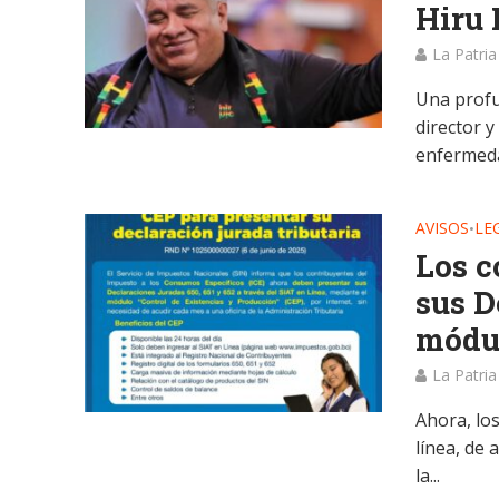
Hiru 
La Patria
Una profu
director 
enfermed
AVISOS
LE
•
Los c
sus D
módul
La Patria
Ahora, los
línea, de
la...