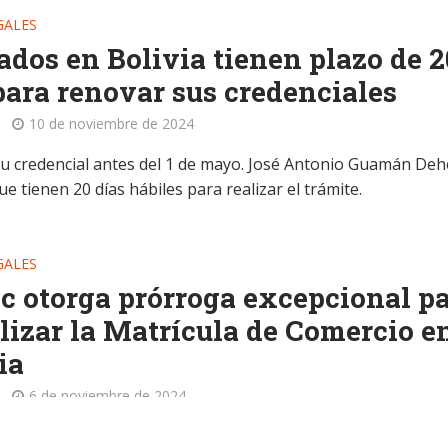
GALES
dos en Bolivia tienen plazo de 2
para renovar sus credenciales
10 de noviembre de 2024
u credencial antes del 1 de mayo. José Antonio Guamán De
e tienen 20 días hábiles para realizar el trámite.
GALES
c otorga prórroga excepcional p
lizar la Matrícula de Comercio e
ia
6 de noviembre de 2024
 emprendedores y empresarios en Bolivia! Seprec extiende p