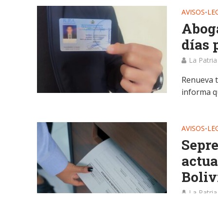
AVISOS
LE
•
Aboga
días 
La Patria
Renueva t
informa qu
AVISOS
LE
•
Sepre
actua
Boliv
La Patria
¡Atención