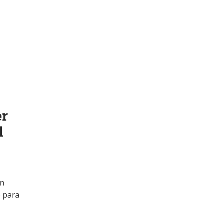
er
l
en
o para