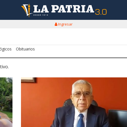
Ingresar
ógicos
Obituarios
tivo.