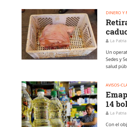
DINERO Y
Retir
caduc
La Patria
Un operat
Sedes y S
salud públ
AVISOS
CL
•
Emapa
14 bo
La Patria
Con el obj