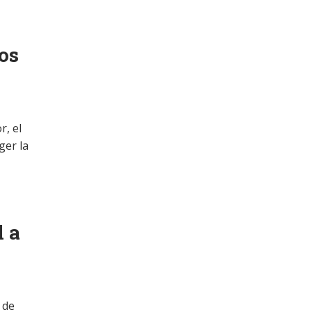
os
r, el
ger la
l a
 de