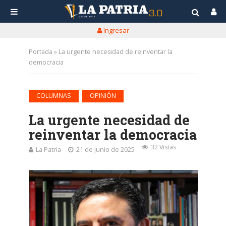
Ingresar
Portada
»
La urgente necesidad de reinventar la
democracia
•
COLUMNAS
OPINIÓN
La urgente necesidad de
reinventar la democracia
32 Vistas
La Patria
21 de junio de 2025