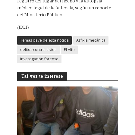
registro del lugar del hecho y la autopsia
médico legal de la fallecida, según un reporte
del Ministerio Público.
/JDLF/
Temas clave de esta noticia
Asfixia mecánica
delitos contra la vida
El Alto
Investigación forense
Tal vez te interese