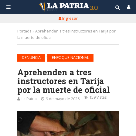
Ingresar
Portada
»
Aprehenden a tres instructores en Tarija por
la muerte de oficial
•
DENUNCIA
ENFOQUE NACIONAL
Aprehenden a tres
instructores en Tarija
por la muerte de oficial
159 Vistas
La Patria
9 de mayo de 2026