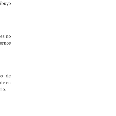
ribuyó
nes no
ternos
os de
nte en
io.