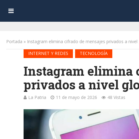
Portada
»
Instagram elimina cifrado de mensajes privados a nivel 
•
INTERNET Y REDES
TECNOLOGÍA
Instagram elimina 
privados a nivel gl
La Patria
11 de mayo de 2026
48 Vistas