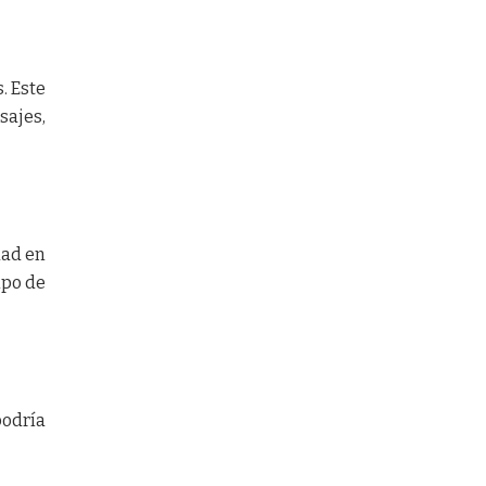
. Este
sajes,
dad en
ipo de
podría