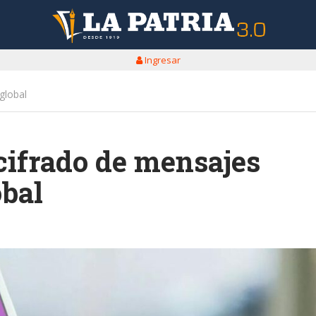
Ingresar
global
cifrado de mensajes
obal