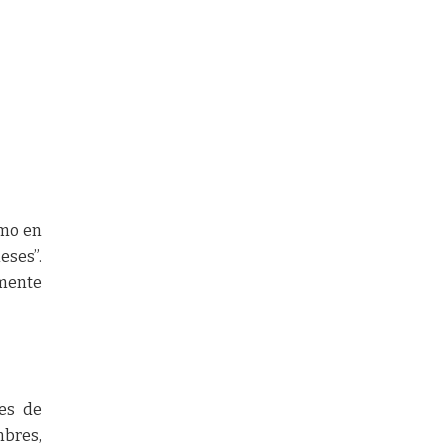
emo en
eses”.
lmente
es de
mbres,