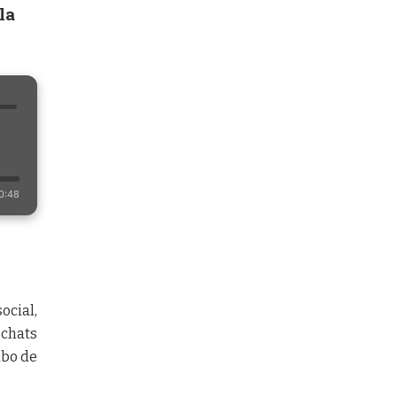
la
0:48
ocial,
 chats
abo de