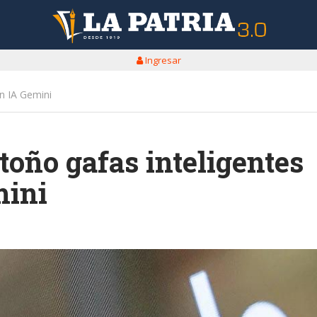
Ingresar
n IA Gemini
toño gafas inteligentes
mini