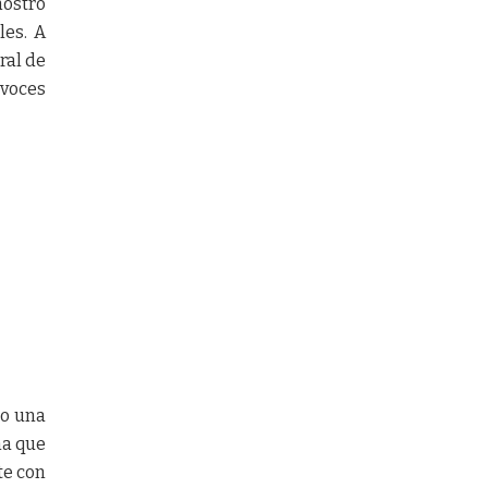
mostró
les. A
ral de
avoces
do una
na que
te con