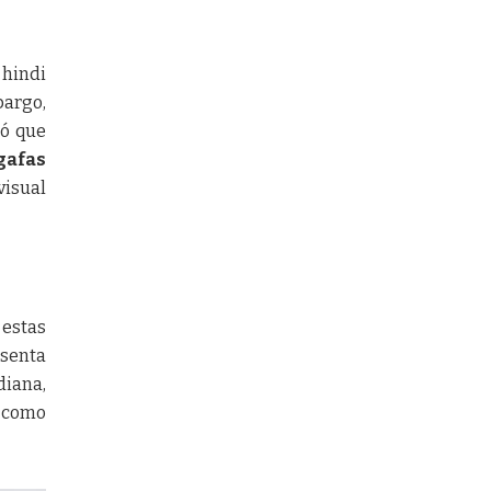
 hindi
bargo,
ó que
gafas
visual
 estas
esenta
diana,
s como