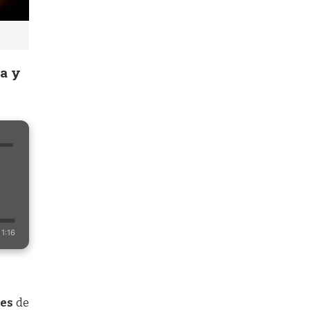
da y
1:16
tes
de