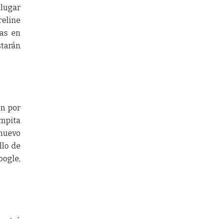
 lugar
reline
das en
tarán
ón por
ompita
 nuevo
llo de
oogle,