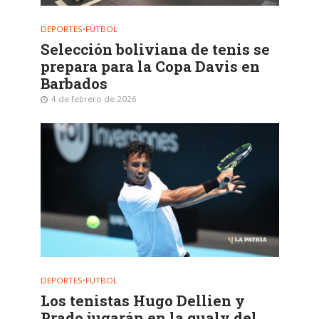
DEPORTES
•
FÚTBOL
Selección boliviana de tenis se
prepara para la Copa Davis en
Barbados
4 de febrero de 2026
DEPORTES
•
FÚTBOL
Los tenistas Hugo Dellien y
Prado jugarán en la qualy del