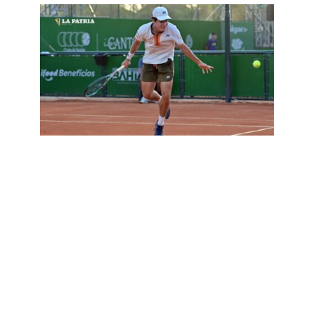
DEPORTES
•
FÚTBOL
Tenis: Prado brilla en Brasil al
llegar hasta semifinales del
Challenger Costa do Sauipe
27 de octubre de 2025