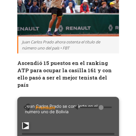
Juan Carlos Prado ahora ostenta el título de
número uno del país • FBT
Ascendió 15 puestos en el ranking
ATP para ocupar la casilla 161 y con
ello pasó a ser el mejor tenista del
país
Juan Carlos Prado se convierte en el
🔈
número uno de Bolivia