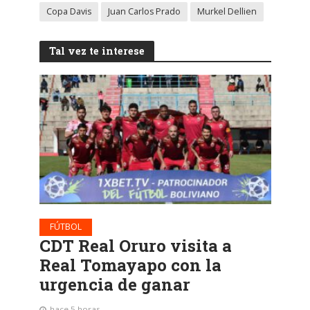
Copa Davis
Juan Carlos Prado
Murkel Dellien
Tal vez te interese
FÚTBOL
CDT Real Oruro visita a
Real Tomayapo con la
urgencia de ganar
hace 5 horas