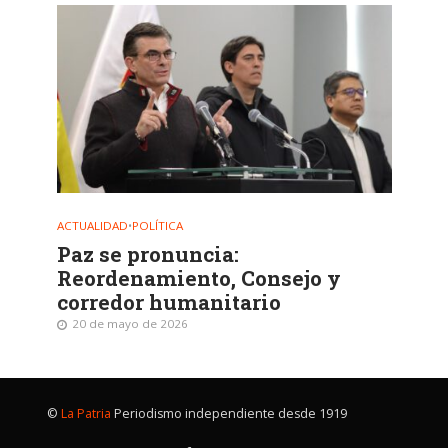
ACTUALIDAD
•
POLÍTICA
Paz se pronuncia:
Reordenamiento, Consejo y
corredor humanitario
20 de mayo de 2026
©
La Patria
Periodismo independiente desde 1919