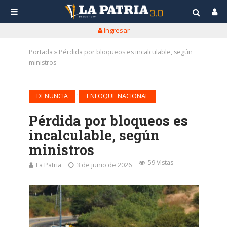
Ingresar
Portada
»
Pérdida por bloqueos es incalculable, según
ministros
•
DENUNCIA
ENFOQUE NACIONAL
Pérdida por bloqueos es
incalculable, según
ministros
59 Vistas
La Patria
3 de junio de 2026