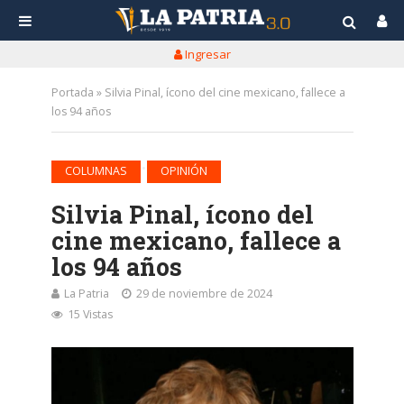
Ingresar
Portada
»
Silvia Pinal, ícono del cine mexicano, fallece a
los 94 años
•
COLUMNAS
OPINIÓN
Silvia Pinal, ícono del
cine mexicano, fallece a
los 94 años
La Patria
29 de noviembre de 2024
15 Vistas