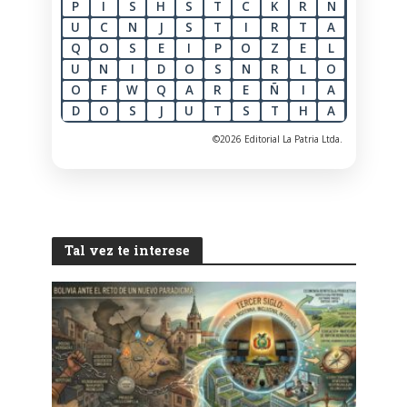
P
I
S
H
S
T
C
K
R
N
U
C
N
J
S
T
I
R
T
A
Q
O
S
E
I
P
O
Z
E
L
U
N
I
D
O
S
N
R
L
O
O
F
W
Q
A
R
E
Ñ
I
A
D
O
S
J
U
T
S
T
H
A
©2026 Editorial La Patria Ltda.
Tal vez te interese