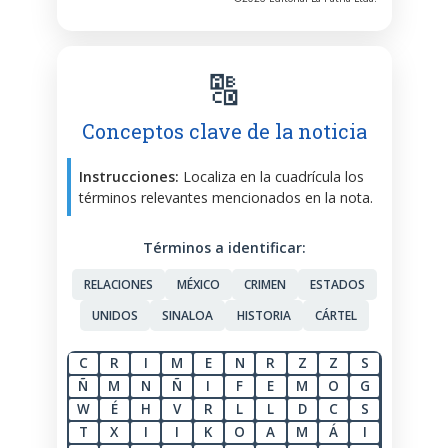
🔠
Conceptos clave de la noticia
Instrucciones:
Localiza en la cuadrícula los
términos relevantes mencionados en la nota.
Términos a identificar:
RELACIONES
MÉXICO
CRIMEN
ESTADOS
UNIDOS
SINALOA
HISTORIA
CÁRTEL
C
R
I
M
E
N
R
Z
Z
S
Ñ
M
N
Ñ
I
F
E
M
O
G
W
É
H
V
R
L
L
D
C
S
T
X
I
I
K
O
A
M
Á
I