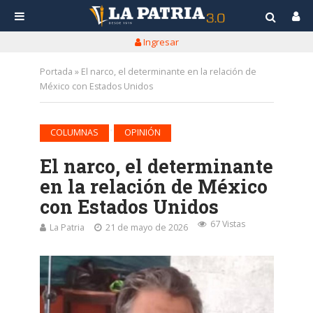
Ingresar
Portada
»
El narco, el determinante en la relación de
México con Estados Unidos
•
COLUMNAS
OPINIÓN
El narco, el determinante
en la relación de México
con Estados Unidos
67 Vistas
La Patria
21 de mayo de 2026