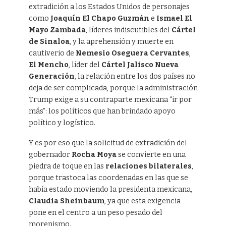
extradición a los Estados Unidos de personajes
como
Joaquín El Chapo Guzmán
e
Ismael El
Mayo Zambada
, líderes indiscutibles del
Cártel
de Sinaloa
, y la aprehensión y muerte en
cautiverio de
Nemesio Oseguera Cervantes
,
El Mencho
, líder del
Cártel Jalisco Nueva
Generación
, la relación entre los dos países no
deja de ser complicada, porque la administración
Trump exige a su contraparte mexicana “ir por
más”: los políticos que han brindado apoyo
político y logístico.
Y es por eso que la solicitud de extradición del
gobernador
Rocha Moya
se convierte en una
piedra de toque en las
relaciones bilaterales
,
porque trastoca las coordenadas en las que se
había estado moviendo la presidenta mexicana,
Claudia Sheinbaum
, ya que esta exigencia
pone en el centro a un peso pesado del
morenismo.