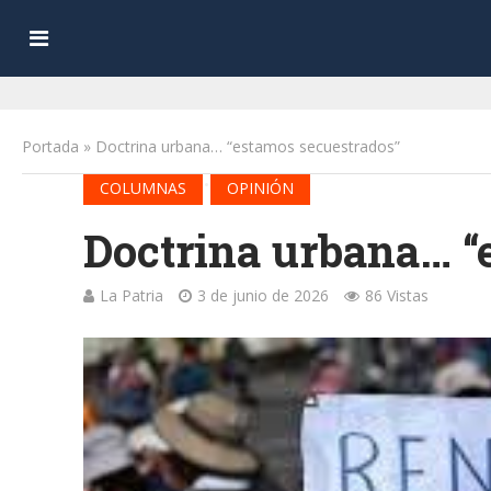
Portada
»
Doctrina urbana… “estamos secuestrados”
•
COLUMNAS
OPINIÓN
Doctrina urbana… “
La Patria
3 de junio de 2026
86 Vistas