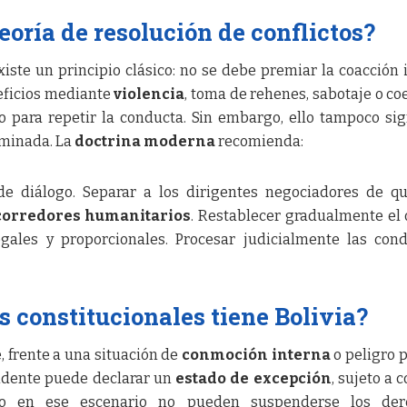
teoría de resolución de conflictos
?
iste un principio clásico: no se debe premiar la coacción il
eficios mediante
violencia
, toma de rehenes, sabotaje o co
o para repetir la conducta. Sin embargo, ello tampoco sig
iminada. La
doctrina moderna
recomienda:
de diálogo. Separar a los dirigentes negociadores de q
corredores humanitarios
. Restablecer gradualmente el
gales y proporcionales. Procesar judicialmente las con
 constitucionales tiene Bolivia?
, frente a una situación de
conmoción interna
o peligro p
sidente puede declarar un
estado de excepción
, sujeto a 
cluso en ese escenario no pueden suspenderse los der