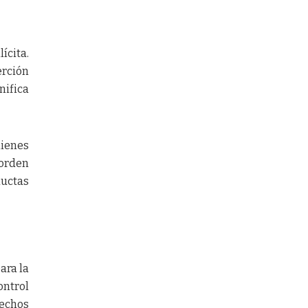
ícita.
erción
nifica
uienes
 orden
ductas
ara la
control
echos