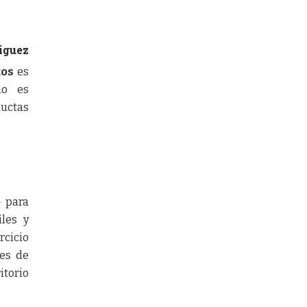
iguez
tos
es
no es
ductas
o
para
iles y
rcicio
nes de
itorio