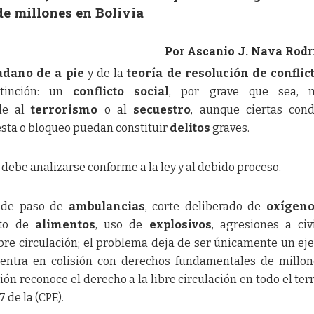
de millones en Bolivia
Por Ascanio J. Nava Rodr
adano de a pie
y de la
teoría de resolución de conflic
stinción: un
conflicto social
, por grave que sea, 
le al
terrorismo
o al
secuestro
, aunque ciertas con
esta o bloqueo puedan constituir
delitos
graves.
debe analizarse conforme a la ley y al debido proceso.
o de paso de
ambulancias
, corte deliberado de
oxígen
nto de
alimentos
, uso de
explosivos
, agresiones a civ
bre circulación; el problema deja de ser únicamente un eje
 entra en colisión con derechos fundamentales de millo
ón reconoce el derecho a la libre circulación en todo el terr
7 de la (CPE).