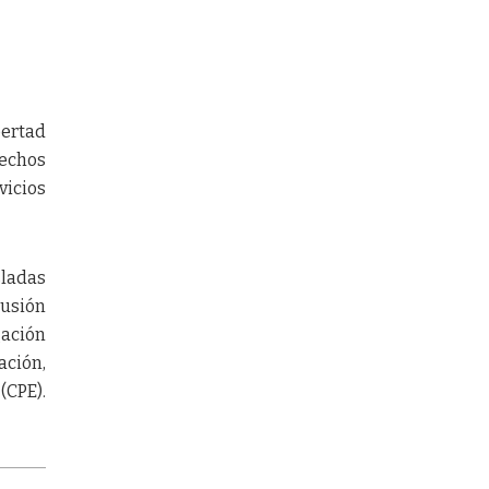
bertad
rechos
vicios
sladas
cusión
gación
ación,
(CPE).