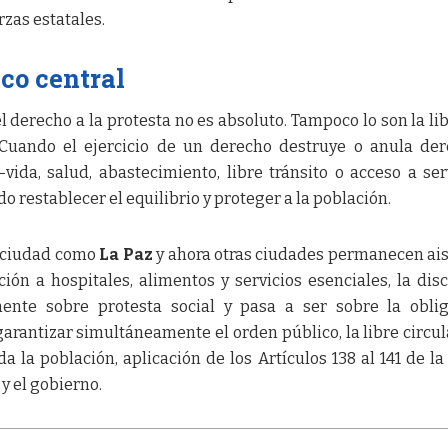
zas estatales.
ico central
l derecho a la protesta no es absoluto. Tampoco lo son la li
 Cuando el ejercicio de un derecho destruye o anula de
ida, salud, abastecimiento, libre tránsito o acceso a ser
 restablecer el equilibrio y proteger a la población.
a ciudad como
La Paz
y ahora otras ciudades permanecen ai
ión a hospitales, alimentos y servicios esenciales, la dis
mente sobre protesta social y pasa a ser sobre la obli
garantizar simultáneamente el orden público, la libre circul
a la población, aplicación de los Artículos 138 al 141 de la 
 y el gobierno.