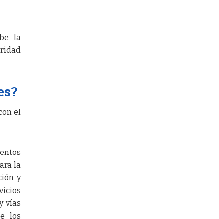
íbe la
oridad
es?
con el
mentos
ara la
ción y
icios
y vías
e los