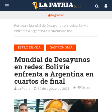
Ingresar
Portada
»
Mundial de Desayunos en redes: Bolivia
enfrenta a Argentina en cuartos de final
•
ESTILO DE VIDA
GASTRONOMÍA
Mundial de Desayunos
en redes: Bolivia
enfrenta a Argentina en
cuartos de final
49 Vistas
La Patria
30 de agosto de 2025