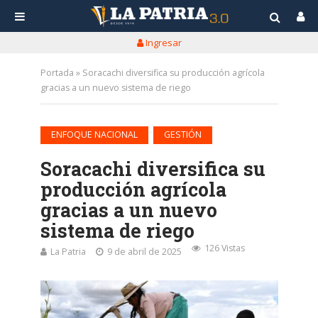
Ingresar
Portada
»
Soracachi diversifica su producción agrícola
gracias a un nuevo sistema de riego
•
ENFOQUE NACIONAL
GESTIÓN
Soracachi diversifica su
producción agrícola
gracias a un nuevo
sistema de riego
126 Vistas
La Patria
9 de abril de 2025