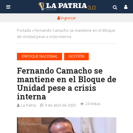
Ingresar
Portada
»
Fernando Camacho se mantiene en el Bloque
de Unidad pese a crisis interna
•
ENFOQUE NACIONAL
GESTIÓN
Fernando Camacho se
mantiene en el Bloque de
Unidad pese a crisis
interna
24 Vistas
La Patria
9 de abril de 2025