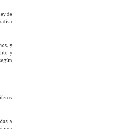
ley de
iativa
mos, y
mite y
 según
íferos
.
adas a
rá una