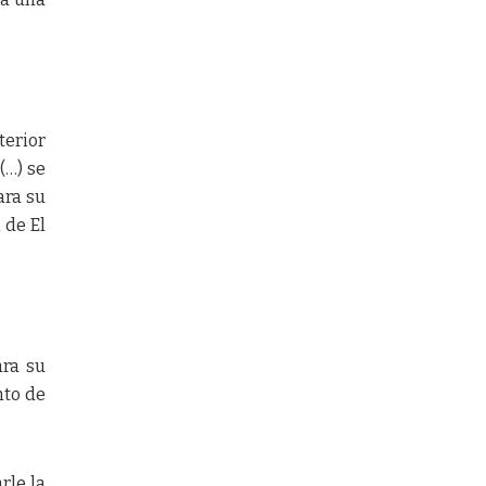
terior
(…) se
ara su
 de El
ara su
nto de
rle la