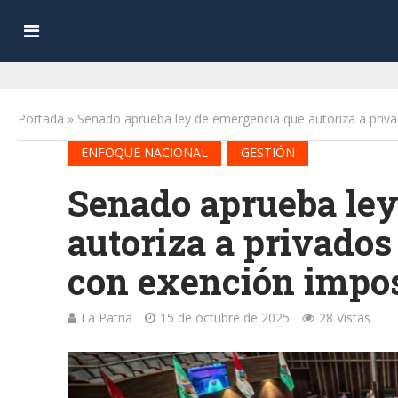
Portada
»
Senado aprueba ley de emergencia que autoriza a priva
•
ENFOQUE NACIONAL
GESTIÓN
Senado aprueba ley
autoriza a privado
con exención impos
La Patria
15 de octubre de 2025
28 Vistas