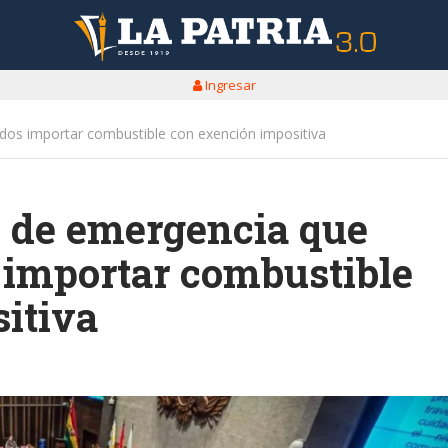
Ingresar
dos importar combustible con exención impositiva
 de emergencia que
s importar combustible
itiva