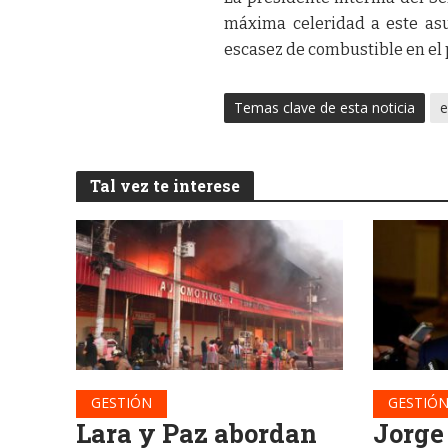
máxima celeridad a este asu
escasez de combustible en el 
Temas clave de esta noticia
e
Tal vez te interese
GESTIÓN
GESTIÓ
Lara y Paz abordan
Jorge