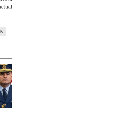
actual
FB