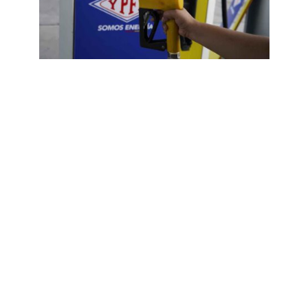
ACTUALIDAD
•
POLÍTICA
Legisladores desconfían que
“gasolina basura” ya no esté en
el país
28 de abril de 2026