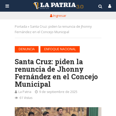
Ingresar
Portada
»
Santa Cruz: piden la renuncia de Jhonny
Fernández en el Concejo Municipal
•
DENUNCIA
ENFOQUE NACIONAL
Santa Cruz: piden la
renuncia de Jhonny
Fernández en el Concejo
Municipal
La Patria
9 de septiembre de 2025
61 Vistas