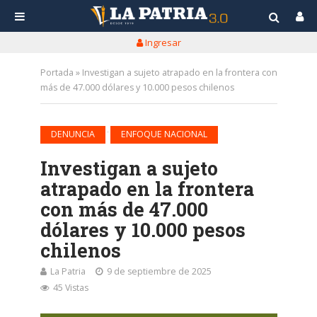
Ingresar
Portada
»
Investigan a sujeto atrapado en la frontera con
más de 47.000 dólares y 10.000 pesos chilenos
•
DENUNCIA
ENFOQUE NACIONAL
Investigan a sujeto
atrapado en la frontera
con más de 47.000
dólares y 10.000 pesos
chilenos
La Patria
9 de septiembre de 2025
45 Vistas