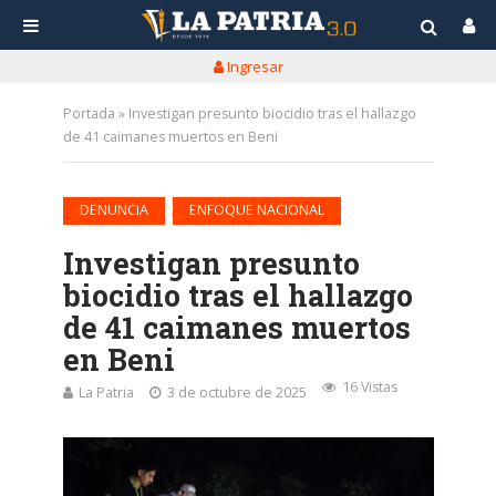
Ingresar
Portada
»
Investigan presunto biocidio tras el hallazgo
de 41 caimanes muertos en Beni
•
DENUNCIA
ENFOQUE NACIONAL
Investigan presunto
biocidio tras el hallazgo
de 41 caimanes muertos
en Beni
16 Vistas
La Patria
3 de octubre de 2025