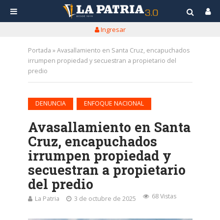
Ingresar
Portada
»
Avasallamiento en Santa Cruz, encapuchados
irrumpen propiedad y secuestran a propietario del
predio
•
DENUNCIA
ENFOQUE NACIONAL
Avasallamiento en Santa
Cruz, encapuchados
irrumpen propiedad y
secuestran a propietario
del predio
68 Vistas
La Patria
3 de octubre de 2025