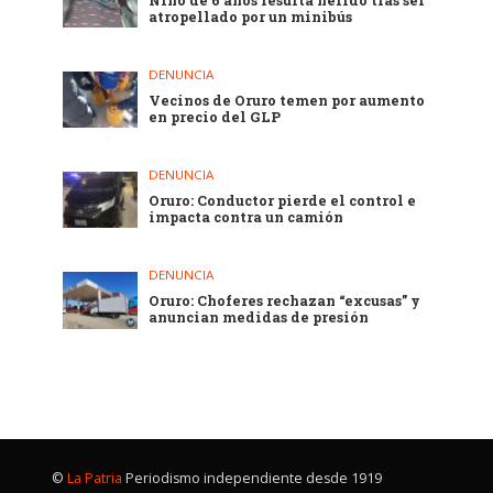
Niño de 6 años resulta herido tras ser
atropellado por un minibús
DENUNCIA
Vecinos de Oruro temen por aumento
en precio del GLP
DENUNCIA
Oruro: Conductor pierde el control e
impacta contra un camión
DENUNCIA
Oruro: Choferes rechazan “excusas” y
anuncian medidas de presión
©
La Patria
Periodismo independiente desde 1919