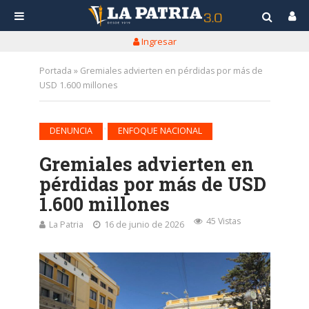
Ingresar
Portada
»
Gremiales advierten en pérdidas por más de
USD 1.600 millones
•
DENUNCIA
ENFOQUE NACIONAL
Gremiales advierten en
pérdidas por más de USD
1.600 millones
45 Vistas
La Patria
16 de junio de 2026