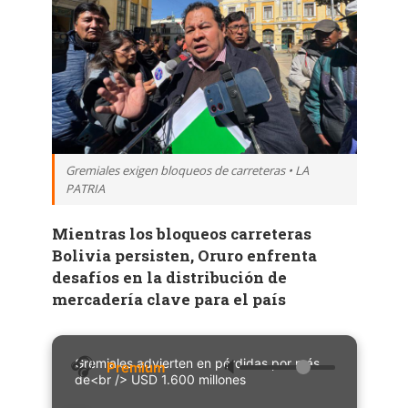
Gremiales exigen bloqueos de carreteras • LA
PATRIA
Mientras los bloqueos carreteras
Bolivia persisten, Oruro enfrenta
desafíos en la distribución de
mercadería clave para el país
Gremiales advierten en pérdidas por más
🔈
de<br /> USD 1.600 millones