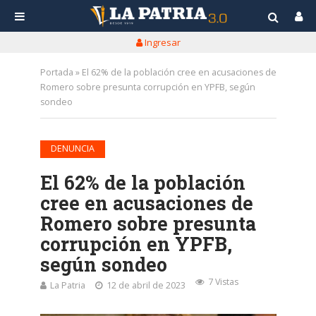
Ingresar
Portada
»
El 62% de la población cree en acusaciones de
Romero sobre presunta corrupción en YPFB, según
sondeo
DENUNCIA
El 62% de la población
cree en acusaciones de
Romero sobre presunta
corrupción en YPFB,
según sondeo
7 Vistas
La Patria
12 de abril de 2023