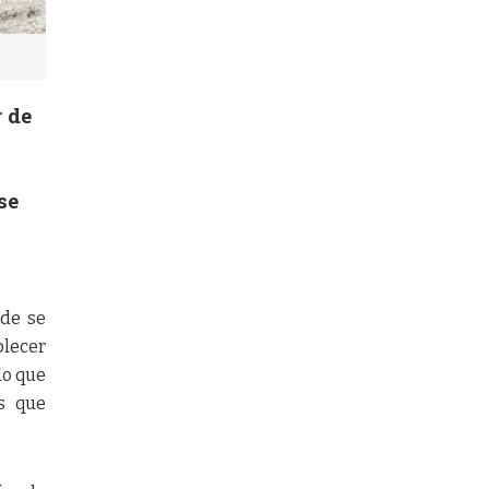
r de
e
se
nde se
blecer
lo que
s que