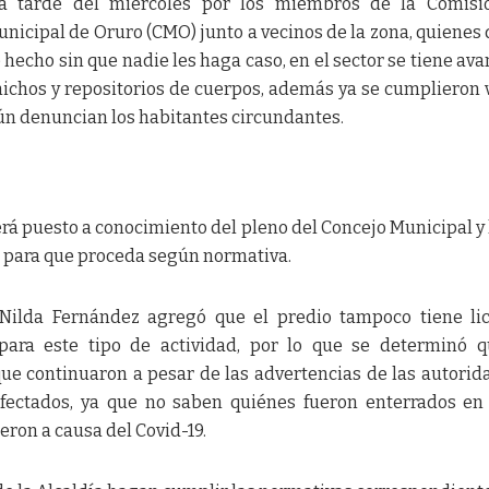
la tarde del miércoles por los miembros de la Comisi
unicipal de Oruro (CMO) junto a vecinos de la zona, quienes
hecho sin que nadie les haga caso, en el sector se tiene av
ichos y repositorios de cuerpos, además ya se cumplieron 
gún denuncian los habitantes circundantes.
erá puesto a conocimiento del pleno del Concejo Municipal y
il para que proceda según normativa.
 Nilda Fernández agregó que el predio tampoco tiene li
para este tipo de actividad, por lo que se determinó 
que continuaron a pesar de las advertencias de las autorid
afectados, ya que no saben quiénes fueron enterrados en
ieron a causa del Covid-19.