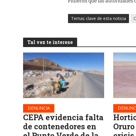
Pidieron que las autoridades 
Temas clave de esta noticia
C
Tal vez te interese
DENUNCIA
DENUNC
CEPA evidencia falta
Horti
de contenedores en
Oruro
el Punto Verde de la
crisis