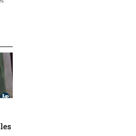
es.
les