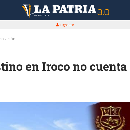
Ingresar
entación
tino en Iroco no cuenta
n