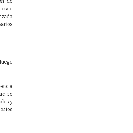
ón de
 desde
anzada
varios
 luego
cencia
que se
ades y
 estos