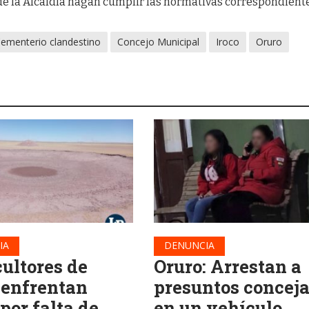
de la Alcaldía hagan cumplir las normativas correspondient
ementerio clandestino
Concejo Municipal
Iroco
Oruro
IA
DENUNCIA
cultores de
Oruro: Arrestan a
 enfrentan
presuntos conceja
 por falta de
en un vehículo