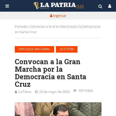
Ingresar
Portada
»
Convocan a la Gran Marcha por la Democracia
en Santa Cruz
•
ENFOQUE NACIONAL
GESTIÓN
Convocan a la Gran
Marcha por la
Democracia en Santa
Cruz
100 Vistas
La Patria
20 de mayo de 2026