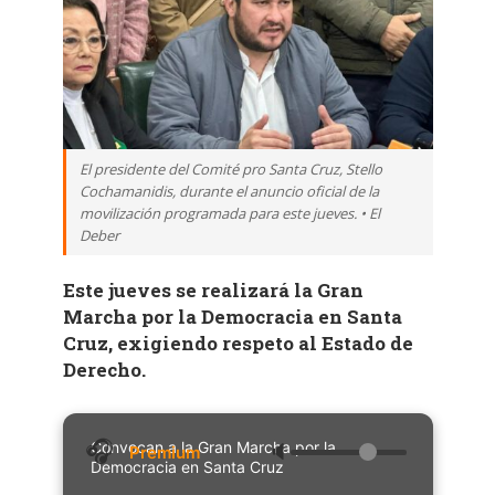
El presidente del Comité pro Santa Cruz, Stello
Cochamanidis, durante el anuncio oficial de la
movilización programada para este jueves. • El
Deber
Este jueves se realizará la Gran
Marcha por la Democracia en Santa
Cruz, exigiendo respeto al Estado de
Derecho.
Convocan a la Gran Marcha por la
🔈
Democracia en Santa Cruz