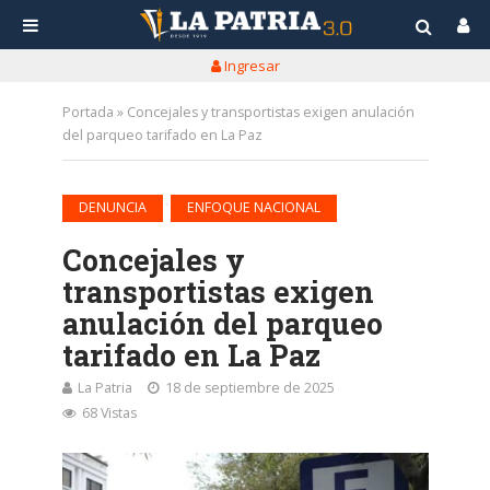
Ingresar
Portada
»
Concejales y transportistas exigen anulación
del parqueo tarifado en La Paz
•
DENUNCIA
ENFOQUE NACIONAL
Concejales y
transportistas exigen
anulación del parqueo
tarifado en La Paz
La Patria
18 de septiembre de 2025
68 Vistas