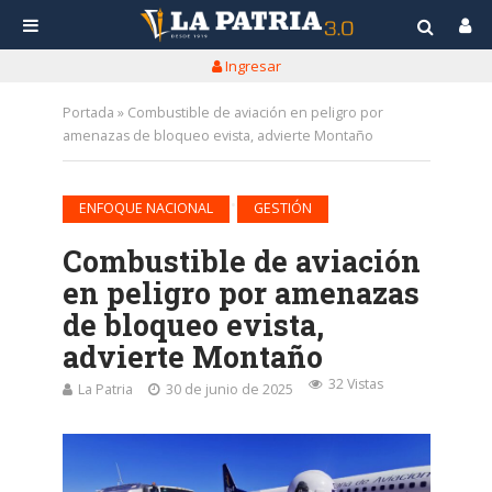
Ingresar
Portada
»
Combustible de aviación en peligro por
amenazas de bloqueo evista, advierte Montaño
•
ENFOQUE NACIONAL
GESTIÓN
Combustible de aviación
en peligro por amenazas
de bloqueo evista,
advierte Montaño
32 Vistas
La Patria
30 de junio de 2025