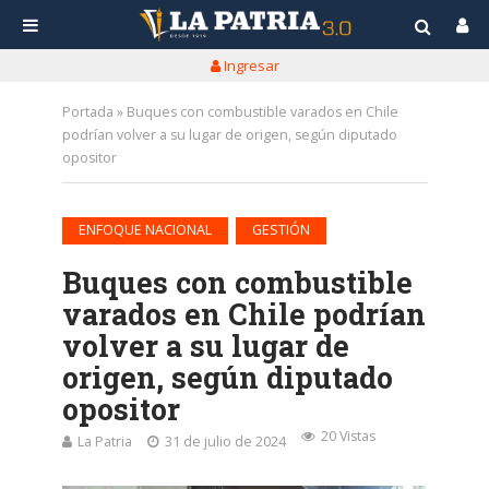
Ingresar
Portada
»
Buques con combustible varados en Chile
podrían volver a su lugar de origen, según diputado
opositor
•
ENFOQUE NACIONAL
GESTIÓN
Buques con combustible
varados en Chile podrían
volver a su lugar de
origen, según diputado
opositor
20 Vistas
La Patria
31 de julio de 2024