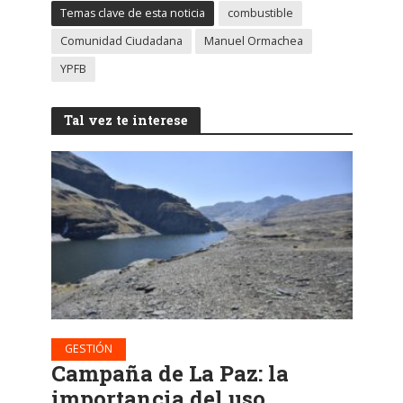
Temas clave de esta noticia
combustible
Comunidad Ciudadana
Manuel Ormachea
YPFB
Tal vez te interese
GESTIÓN
Campaña de La Paz: la
importancia del uso