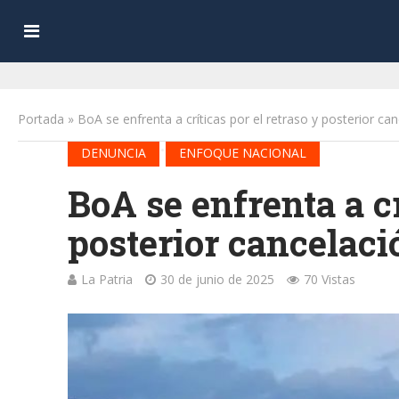
Portada
»
BoA se enfrenta a críticas por el retraso y posterior ca
•
DENUNCIA
ENFOQUE NACIONAL
BoA se enfrenta a cr
posterior cancelaci
La Patria
30 de junio de 2025
70 Vistas