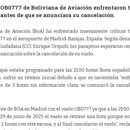
 OB0777 de Boliviana de Aviación enfrentaron t
antes de que se anunciara su cancelación.
na de Aviación (BoA) ha enfrentado nuevamente críticas t
77 en el aeropuerto de Madrid-Barajas, España. Según den
udadana (CC), Enrique Urquidi, los pasajeros esperaron ce
municación sobre la cancelación de su vuelo.
, que estaba programado para las 21:00 horas (hora español
sufrió un retraso inicial debido a que se necesitaba “enfr
s de 3 horas sin información clara, se comunicó la cance
te de BOA en Madrid con el vuelo OB0777 ya que a las 21:00
29 de junio de 2025 el vuelo se retrasó una hora porque e
2 horas con otra excusa, y al final cancelaron el vuelo”, recl