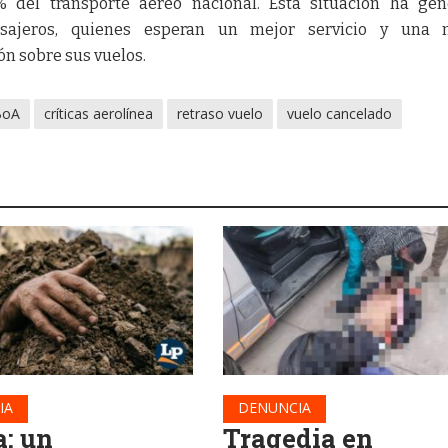
del transporte aéreo nacional. Esta situación ha gen
asajeros, quienes esperan un mejor servicio y una 
ón sobre sus vuelos.
BoA
críticas aerolínea
retraso vuelo
vuelo cancelado
IA
DENUNCIA
a: un
Tragedia en