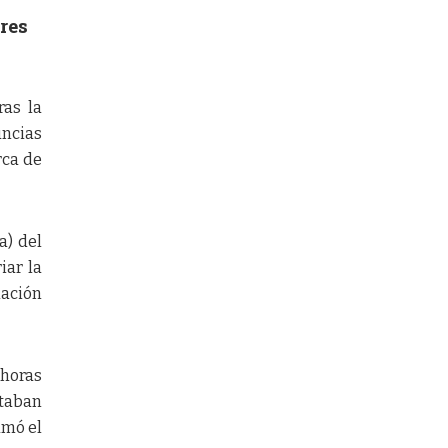
res
ras la
uncias
rca de
a) del
iar la
lación
 horas
staban
amó el