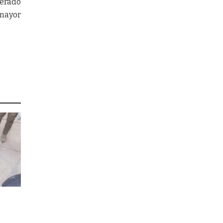
erado
mayor