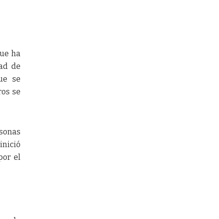
que ha
dad de
ue se
ros se
rsonas
inició
por el