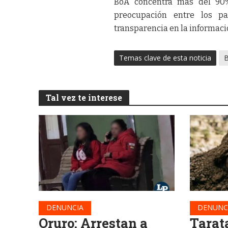
BoA concentra más del 90% 
preocupación entre los p
transparencia en la informaci
Temas clave de esta noticia
Tal vez te interese
DENUNCIA
DENUNC
Oruro: Arrestan a
Tarat