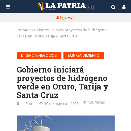
Ingresar
Portada
»
Gobierno iniciará proyectos de hidrógeno
verde en Oruro, Tarija y Santa Cruz
•
DINERO Y NEGOCIOS
EMPRENDIMIENTO
Gobierno iniciará
proyectos de hidrógeno
verde en Oruro, Tarija y
Santa Cruz
126 Vistas
La Patria
30 de mayo de 2025