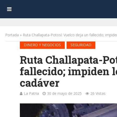
Portada
»
Ruta Challapata-Potosí: Vuelco deja un fallecido; impid
•
DINERO Y NEGOCIOS
SEGURIDAD
Ruta Challapata-Pot
fallecido; impiden 
cadáver
La Patria
30 de mayo de 2025
26 Vistas