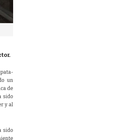
tor.
apata-
ldo un
aca de
a sido
r y al
a sido
niente