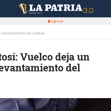
Ingresar
en levantamiento del cadáver
osí: Vuelco deja un
levantamiento del