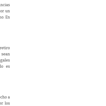
ancias
por un
no. En
retiro
o sean
gales
ulo es
echo a
er los