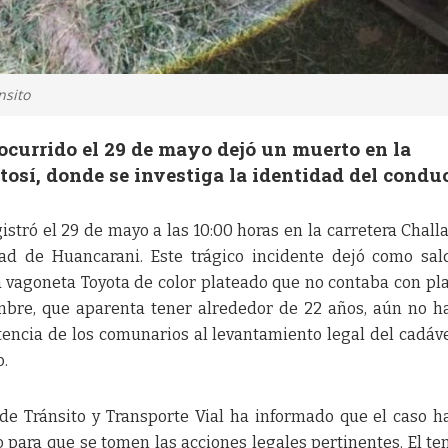
nsito
currido el 29 de mayo dejó un muerto en la
tosí, donde se investiga la identidad del conduc
stró el 29 de mayo a las 10:00 horas en la carretera Chall
dad de Huancarani. Este trágico incidente dejó como sa
na vagoneta Toyota de color plateado que no contaba con pl
ombre, que aparenta tener alrededor de 22 años, aún no h
tencia de los comunarios al levantamiento legal del cadáve
o.
de Tránsito y Transporte Vial ha informado que el caso h
o para que se tomen las acciones legales pertinentes. El te