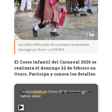
Los niños disfrutarán de su propio carnaval este
domingo en Oruro • LA PATRIA
El Corso Infantil del Carnaval 2026 se
realizará el domingo 22 de febrero en
Oruro. Participa y conoce los detalles.
Corso Infantil de Oruro 2026: todo lo que
🔈
debes saber