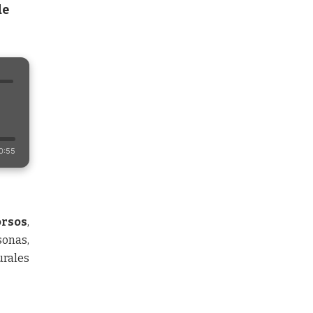
de
0:55
orsos
,
sonas,
urales