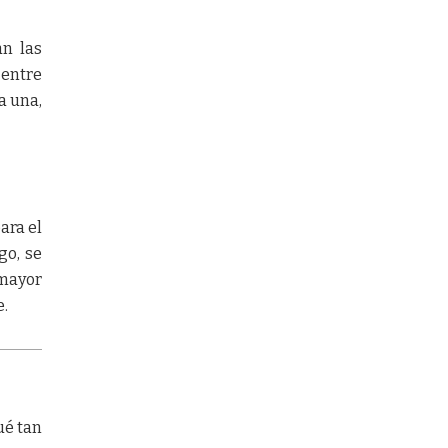
an las
 entre
a una,
ara el
go, se
 mayor
e.
ué tan