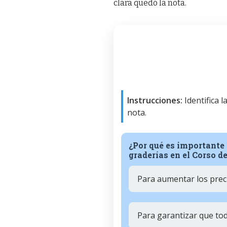
clara quedó la nota.
Instrucciones:
Identifica 
nota.
¿Por qué es importante 
graderías en el Corso d
Para aumentar los prec
Para garantizar que tod