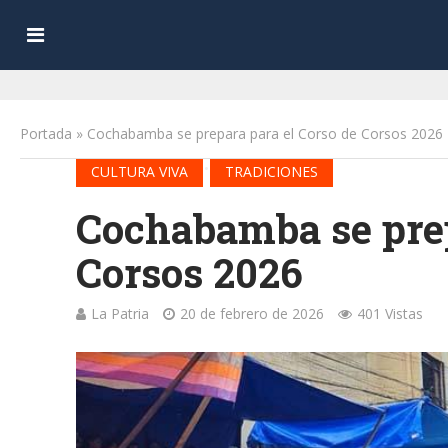
Portada
»
Cochabamba se prepara para el Corso de Corsos 2026
•
CULTURA VIVA
TRADICIONES
Cochabamba se prep
Corsos 2026
La Patria
20 de febrero de 2026
401 Vistas