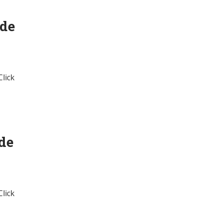
 de
Click
 de
Click