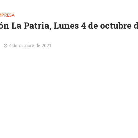
MPRESA
ón La Patria, Lunes 4 de octubre 
4 de octubre de 2021
presa del periódico La Patria, Lunes 4 de octubre de 2021. Cl
gen para poder abrir el archivo
MPRESA
ón La Patria, Lunes 27 de
embre de 2021
27 de septiembre de 2021
mpresa del periódico La Patria, Lunes 27 de septiembre de 20