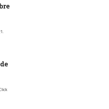
bre
1.
 de
Click