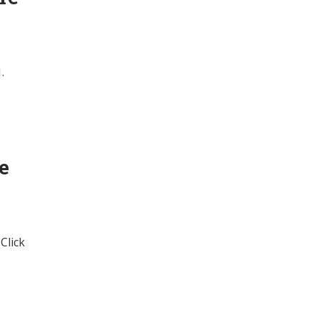
.
e
Click