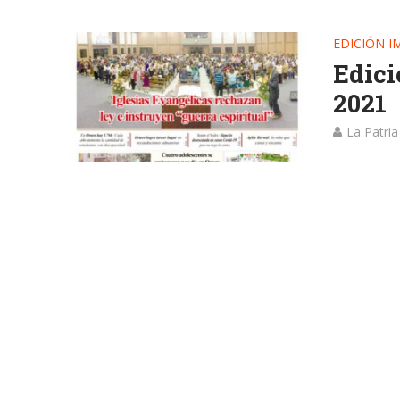
EDICIÓN I
Edici
2021
La Patria
Edición im
en la ima
EDICIÓN I
Edici
septi
La Patria
Edición i