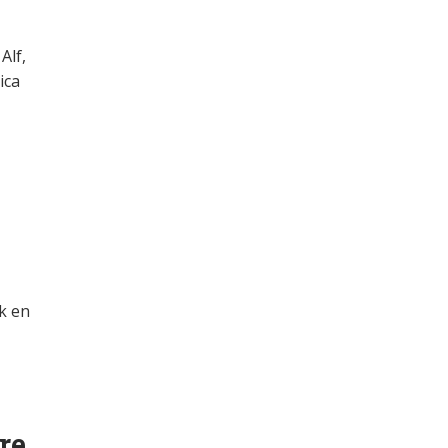
Alf,
ica
ck en
re