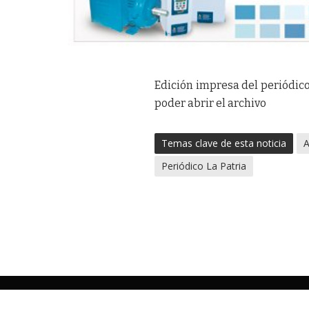
Edición impresa del periódico
poder abrir el archivo
Temas clave de esta noticia
A
Periódico La Patria
©
La Patria
Periodismo independiente desde 1919