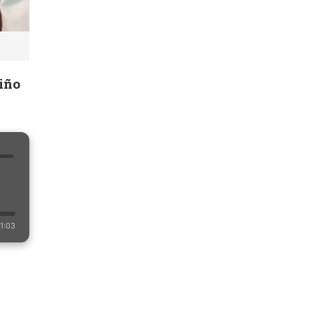
niño
1:03