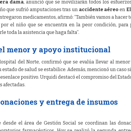
era dama
, anunció que se movilizarán todos los esfuerzo
niño que sufrió amputaciones tras un
accidente aéreo
en
El
ntregaron medicamentos, afirmó: “También vamos a hacer t
por el niño que se encuentra en la peor condición, para
rle toda la asistencia que haga falta”.
el menor y apoyo institucional
Hospital del Norte, confirmó que se evalúa llevar al menor
su estado de salud se estabilice. Además, mencionó un caso s
senlace positivo. Urquidi destacó el compromiso del Estad
s afectadas.
donaciones y entrega de insumos
 desde el área de Gestión Social se coordinan las dona
oratorios farmacéuticos. Hoy se realizó la segunda entr