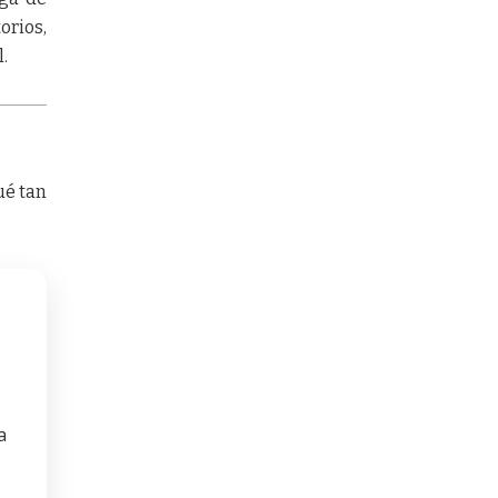
orios,
.
ué tan
a