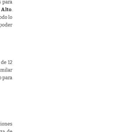
s para
 Alto
.
odo lo
 poder
 de 12
imilar
o para
ciones
ega de