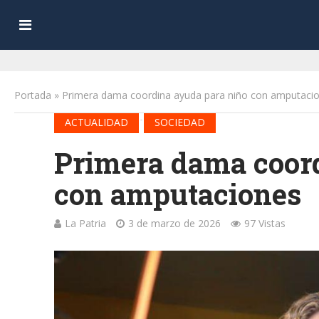
Portada
»
Primera dama coordina ayuda para niño con amputaci
•
ACTUALIDAD
SOCIEDAD
Primera dama coor
con amputaciones
La Patria
3 de marzo de 2026
97 Vistas