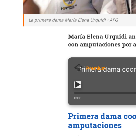
La primera dama María Elena Urquidi • APG
María Elena Urquidi anu
con amputaciones por a
Primera dama coor
0:00
Primera dama coo
amputaciones