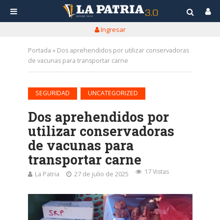
Ingresar
Portada
»
Dos aprehendidos por utilizar conservadoras
de vacunas para transportar carne
•
SEGURIDAD
UNCATEGORIZED
Dos aprehendidos por
utilizar conservadoras
de vacunas para
transportar carne
17 Vistas
La Patria
27 de julio de 2025