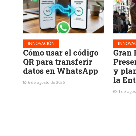
INNOVACIÓN
INNOVA
Cómo usar el código
Gran 
QR para transferir
Prese
datos en WhatsApp
y plan
la En
6 de agosto de 2026
1 de agos