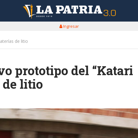
Ingresar
erías de litio
o prototipo del “Katari
de litio