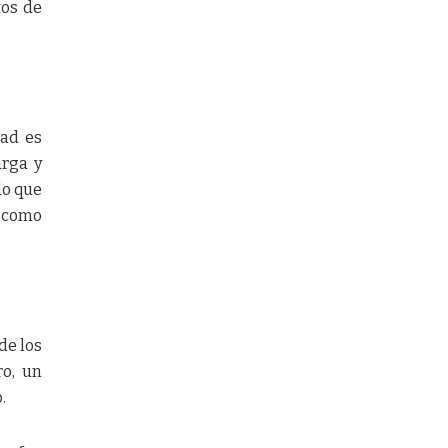
tos de
dad es
arga y
do que
, como
de los
ro, un
.