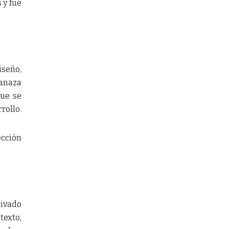
 y fue
iseño,
Canaza
que se
rollo.
ección
tivado
texto,