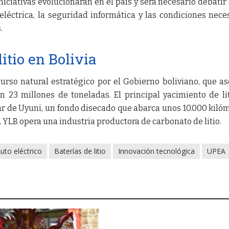
iciativas evolucionarán en el país y será necesario debatir
léctrica, la seguridad informática y las condiciones nece
.
itio en Bolivia
curso natural estratégico por el Gobierno boliviano, que a
 23 millones de toneladas. El principal yacimiento de li
lar de Uyuni, un fondo disecado que abarca unos 10.000 kiló
, YLB opera una industria productora de carbonato de litio.
uto eléctrico
Baterías de litio
Innovación tecnológica
UPEA