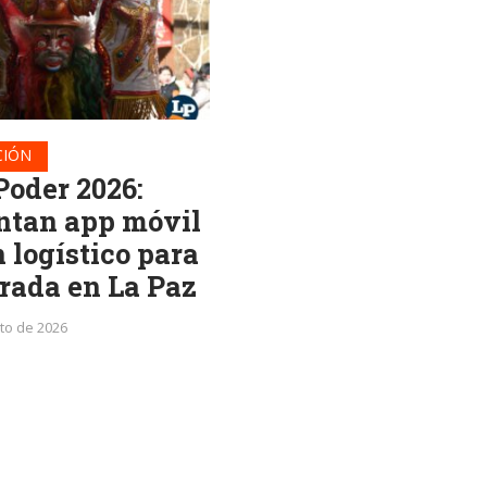
CIÓN
Poder 2026:
ntan app móvil
 logístico para
trada en La Paz
to de 2026