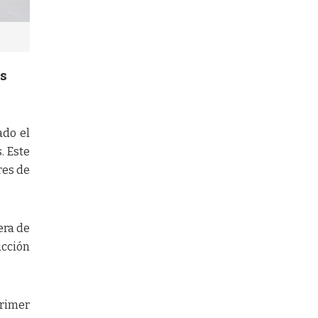
as
ado el
. Este
res de
era de
ucción
primer