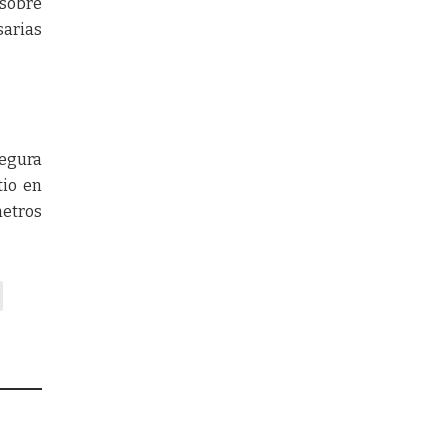
 sobre
sarias
segura
tio en
metros