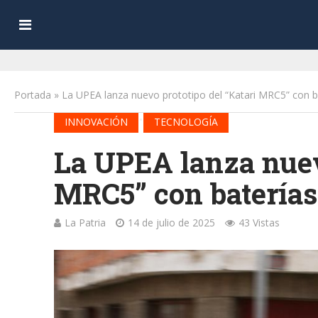
Portada
»
La UPEA lanza nuevo prototipo del “Katari MRC5” con bat
•
INNOVACIÓN
TECNOLOGÍA
La UPEA lanza nuev
MRC5” con baterías 
La Patria
14 de julio de 2025
43 Vistas