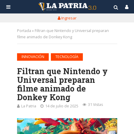
Ingresar
Portada
»
Filtran que Nintendo y Universal preparan
filme animado de Donkey Kong
•
INNOVACIÓN
TECNOLOGÍA
Filtran que Nintendo y
Universal preparan
filme animado de
Donkey Kong
31 Vistas
La Patria
14 de julio de 2025