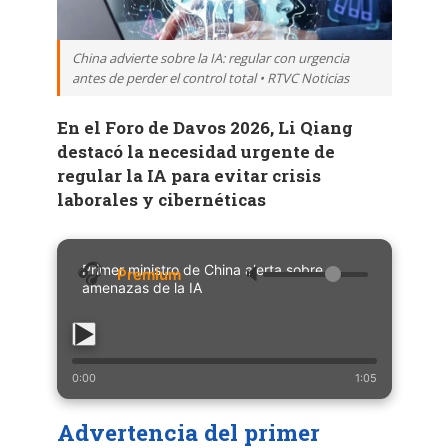
China advierte sobre la IA: regular con urgencia
antes de perder el control total • RTVC Noticias
En el Foro de Davos 2026, Li Qiang
destacó la necesidad urgente de
regular la IA para evitar crisis
laborales y cibernéticas
Primer ministro de China alerta sobre
🔈
amenazas de la IA
0:00
1:05
Advertencia del primer