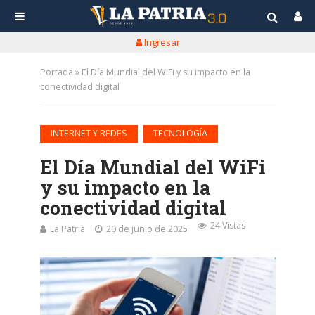
Ingresar
Portada
»
El Día Mundial del WiFi y su impacto en la
conectividad digital
•
INTERNET Y REDES
TECNOLOGÍA
El Día Mundial del WiFi
y su impacto en la
conectividad digital
24 Vistas
La Patria
20 de junio de 2025