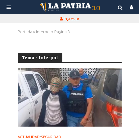
Ingresar
Portada
»
Interpol
»
Página 3
Tema - Interpol
ACTUALIDAD
•
SEGURIDAD