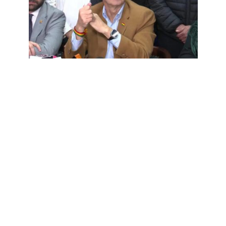
DENUNCIA
Crisis social: Quiroga critica
estrategia de diálogo del
Gobierno
19 de junio de 2026