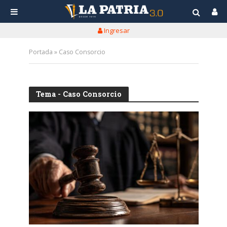
Ingresar
Portada
»
Caso Consorcio
Tema - Caso Consorcio