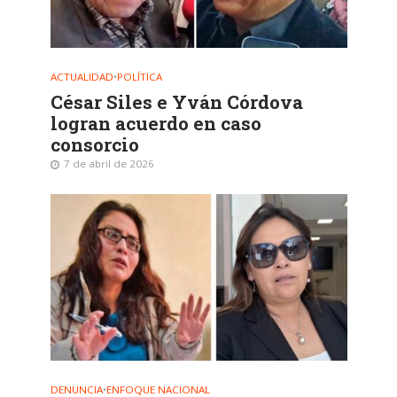
ACTUALIDAD
•
POLÍTICA
César Siles e Yván Córdova
logran acuerdo en caso
consorcio
7 de abril de 2026
DENUNCIA
•
ENFOQUE NACIONAL