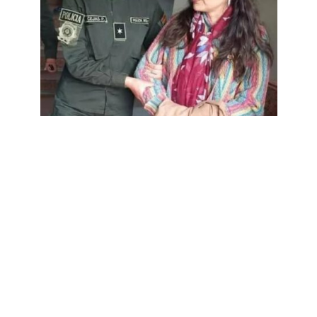
DENUNCIA
•
ENFOQUE NACIONAL
Exvocal Claudia Castro
permanece bajo custodia en
clínica de La Paz
30 de junio de 2025