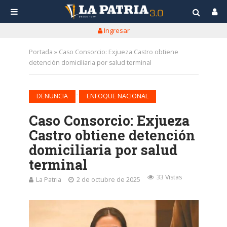
Ingresar
Portada
»
Caso Consorcio: Exjueza Castro obtiene
detención domiciliaria por salud terminal
•
DENUNCIA
ENFOQUE NACIONAL
Caso Consorcio: Exjueza
Castro obtiene detención
domiciliaria por salud
terminal
33 Vistas
La Patria
2 de octubre de 2025